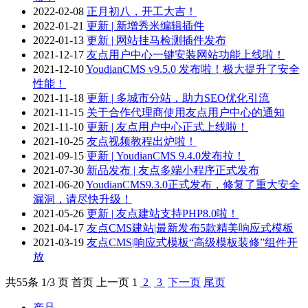
2022-02-08
正月初八，开工大吉！
2022-01-21
更新 | 新增秀米编辑插件
2022-01-13
更新 | 网站挂马检测插件发布
2021-12-17
友点用户中心一键安装网站功能上线啦！
2021-12-10
YoudianCMS v9.5.0 发布啦！极大提升了安全
性能！
2021-11-18
更新 | 多城市分站，助力SEO优化引流
2021-11-15
关于合作代理商使用友点用户中心的通知
2021-11-10
更新 | 友点用户中心正式上线啦！
2021-10-25
友点视频教程出炉啦！
2021-09-15
更新 | YoudianCMS 9.4.0发布拉！
2021-07-30
新品发布 | 友点多端小程序正式发布
2021-06-20
YoudianCMS9.3.0正式发布，修复了重大安全
漏洞，请尽快升级！
2021-05-26
更新 | 友点建站支持PHP8.0啦！
2021-04-17
友点CMS建站|最新发布5款精美响应式模板
2021-03-19
友点CMS|响应式模板“高级模板装修”组件开
放
共
55
条 1/3 页
首页
上一页
1
2
3
下一页
尾页
产品